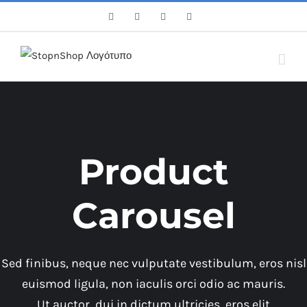
Skip
Facebook
Twitter
Instagram
Pinterest
to
content
Product
Carousel
Sed finibus, neque nec vulputate vestibulum, eros nisl
euismod ligula, non iaculis orci odio ac mauris.
Ut auctor, dui in dictum ultricies, eros elit