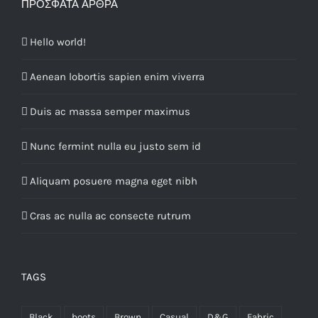
ΠΡΌΣΦΑΤΑ ΆΡΘΡΑ
Hello world!
Aenean lobortis sapien enim viverra
Duis ac massa semper maximus
Nunc fermint nulla eu justo sem id
Aliquam posuere magna eget nibh
Cras ac nulla ac consecte rutrum
TAGS
Black
boots
Brown
Casual
D&G
Fabric