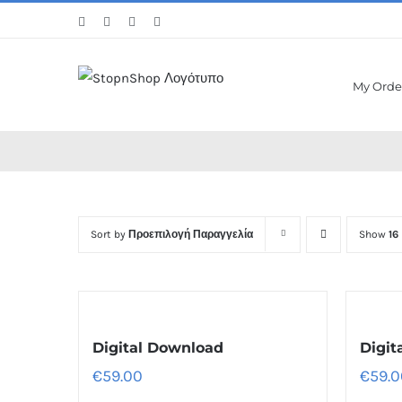
Skip
Facebook
Twitter
Instagram
Pinterest
to
content
My Orde
Sort by
Προεπιλογή Παραγγελία
Show
16
Digital Download
Digit
€
59.00
€
59.0