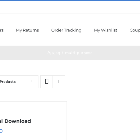
rs
My Returns
Order Tracking
My Wishlist
Cou
Αρχική
/
multi-purpose
 Products
al Download
0