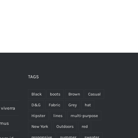
TAGS
Black
boots
Brown
Casual
D&G
Fabric
Grey
hat
viverra
Hipster
lines
multi-purpose
imus
New York
Outdoors
red
responsive
summer
sweater