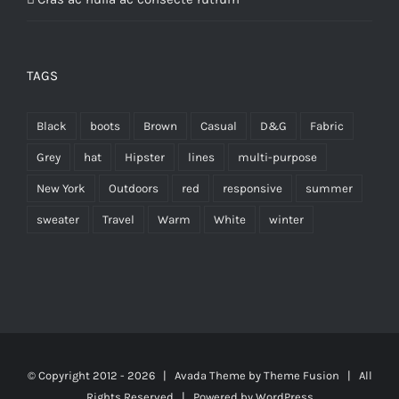
TAGS
Black
boots
Brown
Casual
D&G
Fabric
Grey
hat
Hipster
lines
multi-purpose
New York
Outdoors
red
responsive
summer
sweater
Travel
Warm
White
winter
© Copyright 2012 -
2026 | Avada Theme by
Theme Fusion
| All
Rights Reserved | Powered by
WordPress