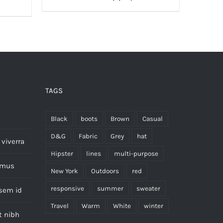
TAGS
Black
boots
Brown
Casual
D&G
Fabric
Grey
hat
viverra
Hipster
lines
multi-purpose
imus
New York
Outdoors
red
responsive
summer
sweater
 sem id
Travel
Warm
White
winter
t nibh