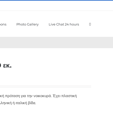
pons
Photo Gallery
Live Chat 24 hours
 εκ.
μική πρόταση για την νοικοκυρά. Έχει πλαστική
ληνική ή ιταλική βίδα.