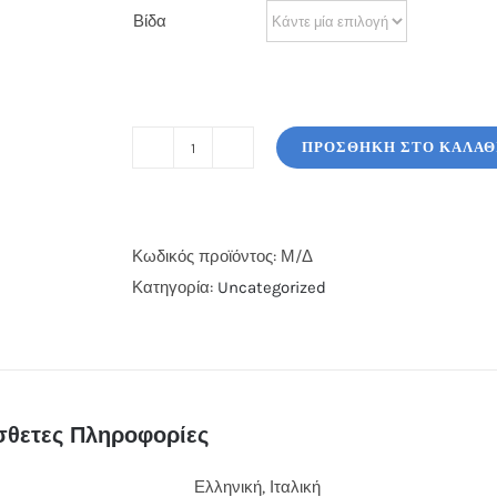
Βίδα
ΠΡΟΣΘΉΚΗ ΣΤΟ ΚΑΛΆΘ
Κοντάρι
Σκούπας
110x0,20
εκ.
Κωδικός προϊόντος:
Μ/Δ
ποσότητα
Κατηγορία:
Uncategorized
θετες Πληροφορίες
Ελληνική, Ιταλική