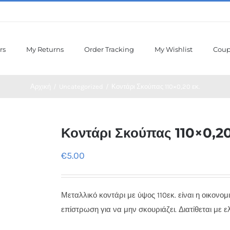
rs
My Returns
Order Tracking
My Wishlist
Cou
Αρχική
/
Uncategorized
/
Κοντάρι Σκούπας 110×0,20 εκ.
Κοντάρι Σκούπας 110×0,20
€
5.00
Μεταλλικό κοντάρι με ύψος 110εκ. είναι η οικονο
επίστρωση για να μην σκουριάζει. Διατίθεται με ελ