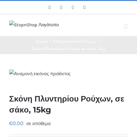
Skip
Facebook
Twitter
Instagram
Pinterest
to
content
Αρχική
/
Απορρυπαντικά Ρούχων
/
Σκόνη Πλυντηρίου Ρούχων, σε σάκο, 15kg
Σκόνη Πλυντηρίου Ρούχων, σε
σάκο, 15kg
€
0.00
σε απόθεμα