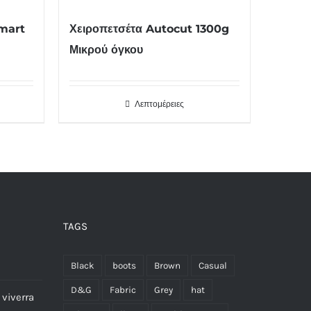
mart
Χειροπετσέτα Autocut 1300g
Μικρού όγκου
Λεπτομέρειες
TAGS
Black
boots
Brown
Casual
D&G
Fabric
Grey
hat
viverra