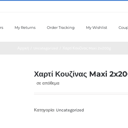
rs
My Returns
Order Tracking
My Wishlist
Cou
Αρχική
/
Uncategorized
/
Χαρτί Κουζίνας Maxi 2x200g
Χαρτί Κουζίνας Maxi 2x2
σε απόθεμα
Κατηγορία:
Uncategorized