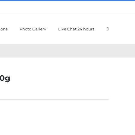
pons
Photo Gallery
Live Chat 24 hours
00g