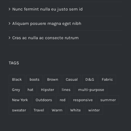
Nunc fermint nulla eu justo sem id
Aliquam posuere magna eget nibh
Cras ac nulla ac consecte rutrum
TAGS
Black
boots
Brown
Casual
D&G
Fabric
Grey
hat
Hipster
lines
multi-purpose
New York
Outdoors
red
responsive
summer
sweater
Travel
Warm
White
winter