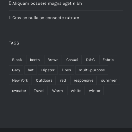
Aliquam posuere magna eget nibh
Cras ac nulla ac consecte rutrum
TAGS
Black
boots
Brown
Casual
D&G
Fabric
Grey
hat
Hipster
lines
multi-purpose
New York
Outdoors
red
responsive
summer
sweater
Travel
Warm
White
winter