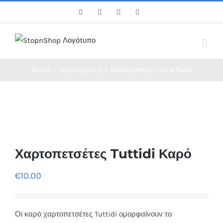
Skip
Facebook
Twitter
Instagram
Pinterest
to
content
Αρχική
/
Uncategorized
/
Χαρτοπετσέτες Tuttidi Καρό
Χαρτοπετσέτες Tuttidi Καρό
€
10.00
Οι καρό χαρτοπετσέτες Tuttidi ομορφαίνουν το