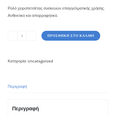
Ρολό χειροπετσέτας συσκευών επαγγελματικής χρήσης.
Ανθεκτικό και απορροφητικό.
ΠΡΟΣΘΉΚΗ ΣΤΟ ΚΑΛΆΘΙ
Χειροπετσέτα
Συσκευών
Λευκό
Ρολό
Κατηγορία:
Uncategorized
450g
ποσότητα
Περιγραφή
Περιγραφή