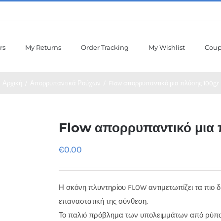
rs
My Returns
Order Tracking
My Wishlist
Cou
Αρχική
/
Απορρυπαντικά Ρούχων
/
Flow απορρυπαντικό μια πλύσης 100gr
Flow απορρυπαντικό μια 
€
0.00
Η σκόνη πλυντηρίου FLOW αντιμετωπίζει τα πιο
επαναστατική της σύνθεση.
Το παλιό πρόβλημα των υπολειμμάτων από ρύπο