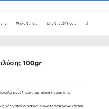
pons
Photo Gallery
Live Chat 24 hours
πλύσης 100gr
 δύσκολα προβλήματα της πλύσης χάρη στην
υς χάρη στον συνδυασμό των τασιενεργών και του