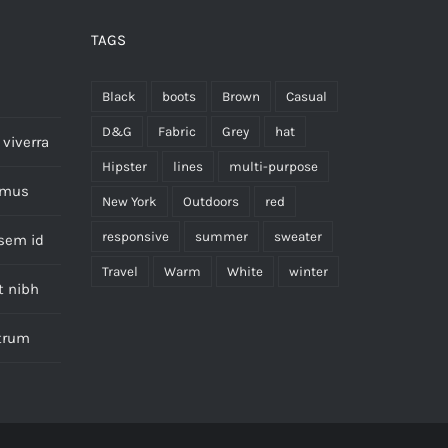
TAGS
Black
boots
Brown
Casual
D&G
Fabric
Grey
hat
viverra
Hipster
lines
multi-purpose
imus
New York
Outdoors
red
responsive
summer
sweater
 sem id
Travel
Warm
White
winter
t nibh
utrum