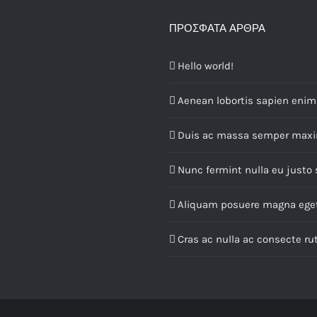
ΠΡΌΣΦΑΤΑ ΆΡΘΡΑ
Hello world!
Aenean lobortis sapien enim 
Duis ac massa semper max
Nunc fermint nulla eu justo
Aliquam posuere magna ege
Cras ac nulla ac consecte r