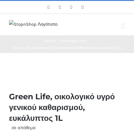
Skip
Facebook
Twitter
Instagram
Pinterest
to
content
Αρχική
/
Uncategorized
/
Green Life, οικολογικό υγρό γενικού καθαρισμού, ευκάλυπτος 1L
Green Life, οικολογικό υγρό
γενικού καθαρισμού,
ευκάλυπτος 1L
σε απόθεμα