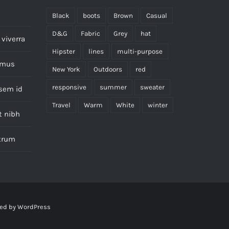
Black
boots
Brown
Casual
D&G
Fabric
Grey
hat
viverra
Hipster
lines
multi-purpose
imus
New York
Outdoors
red
responsive
summer
sweater
 sem id
Travel
Warm
White
winter
t nibh
utrum
ed by
WordPress