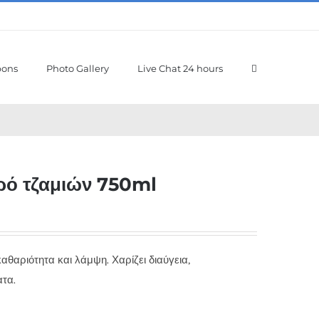
pons
Photo Gallery
Live Chat 24 hours
γρό τζαμιών 750ml
 καθαριότητα και λάμψη. Χαρίζει διαύγεια,
ατα.