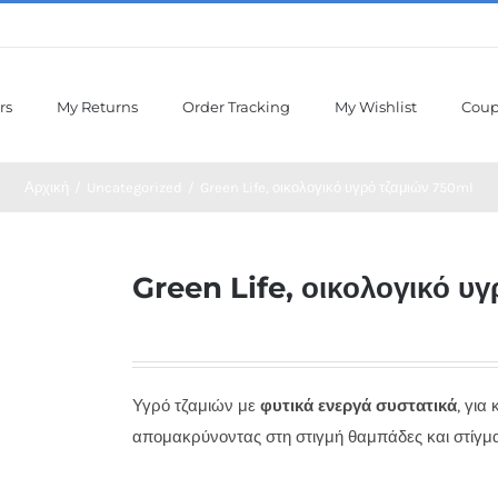
rs
My Returns
Order Tracking
My Wishlist
Cou
Αρχική
/
Uncategorized
/
Green Life, οικολογικό υγρό τζαμιών 750ml
Green Life, οικολογικό υ
Υγρό τζαμιών με
φυτικά ενεργά συστατικά
, για
απομακρύνοντας στη στιγμή θαμπάδες και στίγμ