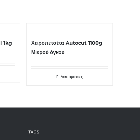
l 1kg
Χειροπετσέτα Autocut 1100g
Μικρού όγκου
Λεπτομέρειες
TAGS