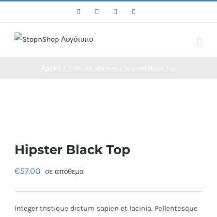
Skip
Facebook
Twitter
Instagram
Pinterest
to
content
Αρχική
/
T-Shirts
,
Women
/
Hipster Black Top
Hipster Black Top
€
57.00
σε απόθεμα
Integer tristique dictum sapien et lacinia. Pellentesque