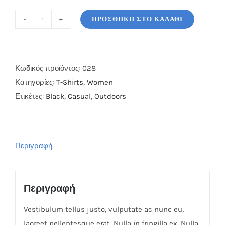
ΠΡΟΣΘΉΚΗ ΣΤΟ ΚΑΛΆΘΙ
Hipster
Black
Top
ποσότητα
Κωδικός προϊόντος:
028
Κατηγορίες:
T-Shirts
,
Women
Ετικέτες:
Black
,
Casual
,
Outdoors
Περιγραφή
Περιγραφή
Vestibulum tellus justo, vulputate ac nunc eu,
laoreet pellentesque erat. Nulla in fringilla ex. Nulla