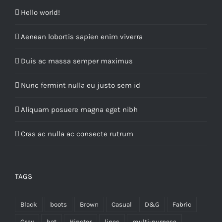
Hello world!
Aenean lobortis sapien enim viverra
Duis ac massa semper maximus
Nunc fermint nulla eu justo sem id
Aliquam posuere magna eget nibh
Cras ac nulla ac consecte rutrum
TAGS
Black
boots
Brown
Casual
D&G
Fabric
Grey
hat
Hipster
lines
multi-purpose