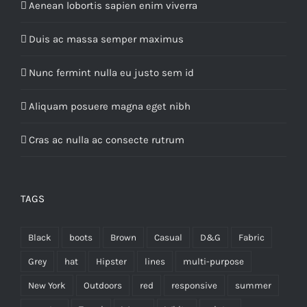
Aenean lobortis sapien enim viverra
Duis ac massa semper maximus
Nunc fermint nulla eu justo sem id
Aliquam posuere magna eget nibh
Cras ac nulla ac consecte rutrum
TAGS
Black
boots
Brown
Casual
D&G
Fabric
Grey
hat
Hipster
lines
multi-purpose
New York
Outdoors
red
responsive
summer