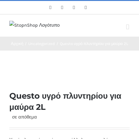
Skip
Facebook
Twitter
Instagram
Pinterest
to
content
Αρχική
/
Uncategorized
/
Questo υγρό πλυντηρίου για μαύρα 2L
Questo υγρό πλυντηρίου για
μαύρα 2L
σε απόθεμα