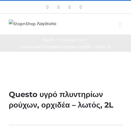
Skip
Facebook
Twitter
Instagram
Pinterest
to
content
Αρχική
/
Uncategorized
/
Questo υγρό πλυντηρίων ρούχων, ορχιδέα – λωτός, 2L
Questo υγρό πλυντηρίων
ρούχων, ορχιδέα – λωτός, 2L