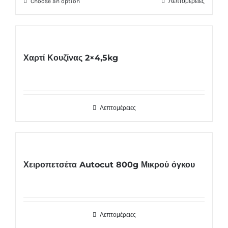
Choose an option
Λεπτομέρειες
Χαρτί Κουζίνας 2×4,5kg
Λεπτομέρειες
Χειροπετσέτα Autocut 800g Μικρού όγκου
Λεπτομέρειες