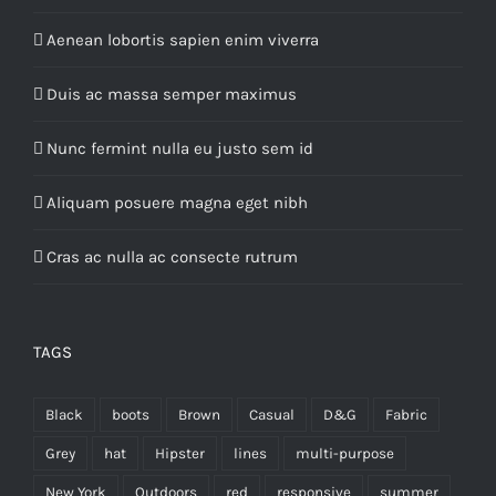
Aenean lobortis sapien enim viverra
Duis ac massa semper maximus
Nunc fermint nulla eu justo sem id
Aliquam posuere magna eget nibh
Cras ac nulla ac consecte rutrum
TAGS
Black
boots
Brown
Casual
D&G
Fabric
Grey
hat
Hipster
lines
multi-purpose
New York
Outdoors
red
responsive
summer