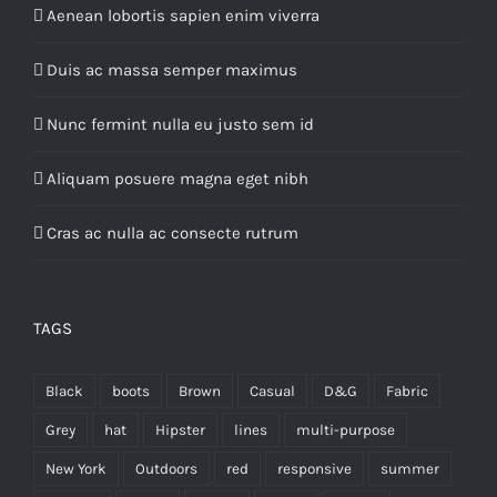
Aenean lobortis sapien enim viverra
Duis ac massa semper maximus
Nunc fermint nulla eu justo sem id
Aliquam posuere magna eget nibh
Cras ac nulla ac consecte rutrum
TAGS
Black
boots
Brown
Casual
D&G
Fabric
Grey
hat
Hipster
lines
multi-purpose
New York
Outdoors
red
responsive
summer