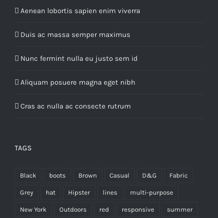
Aenean lobortis sapien enim viverra
Duis ac massa semper maximus
Nunc fermint nulla eu justo sem id
Aliquam posuere magna eget nibh
Cras ac nulla ac consecte rutrum
TAGS
Black
boots
Brown
Casual
D&G
Fabric
Grey
hat
Hipster
lines
multi-purpose
New York
Outdoors
red
responsive
summer