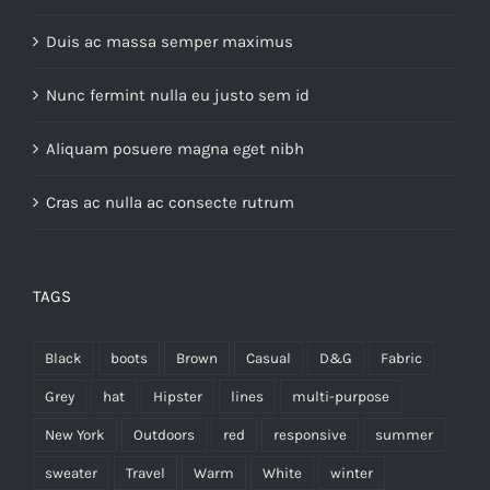
Duis ac massa semper maximus
Nunc fermint nulla eu justo sem id
Aliquam posuere magna eget nibh
Cras ac nulla ac consecte rutrum
TAGS
Black
boots
Brown
Casual
D&G
Fabric
Grey
hat
Hipster
lines
multi-purpose
New York
Outdoors
red
responsive
summer
sweater
Travel
Warm
White
winter