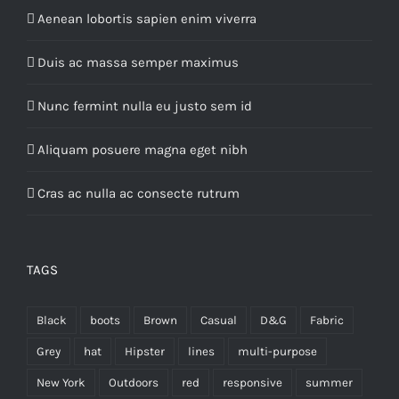
Aenean lobortis sapien enim viverra
Duis ac massa semper maximus
Nunc fermint nulla eu justo sem id
Aliquam posuere magna eget nibh
Cras ac nulla ac consecte rutrum
TAGS
Black
boots
Brown
Casual
D&G
Fabric
Grey
hat
Hipster
lines
multi-purpose
New York
Outdoors
red
responsive
summer