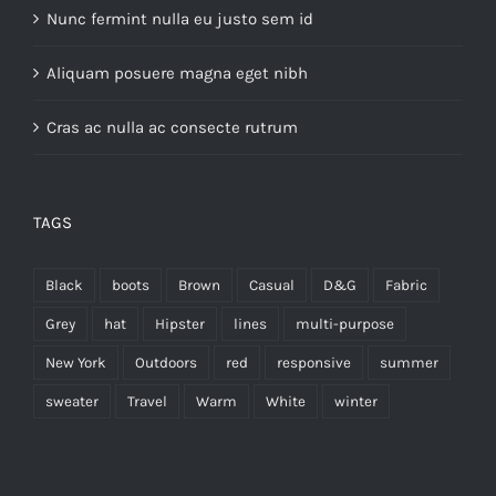
Nunc fermint nulla eu justo sem id
Aliquam posuere magna eget nibh
Cras ac nulla ac consecte rutrum
TAGS
Black
boots
Brown
Casual
D&G
Fabric
Grey
hat
Hipster
lines
multi-purpose
New York
Outdoors
red
responsive
summer
sweater
Travel
Warm
White
winter