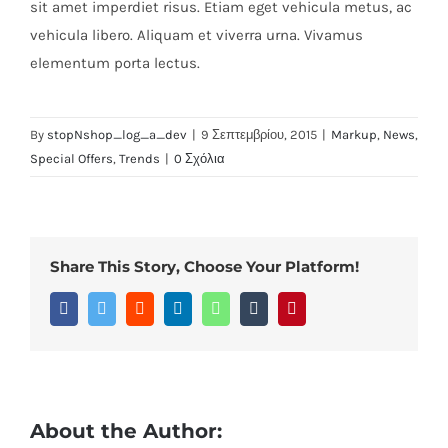
sit amet imperdiet risus. Etiam eget vehicula metus, ac
vehicula libero. Aliquam et viverra urna. Vivamus
elementum porta lectus.
By
stopNshop_log_a_dev
|
9 Σεπτεμβρίου, 2015
|
Markup
,
News
,
Special Offers
,
Trends
|
0 Σχόλια
Share This Story, Choose Your Platform!
Facebook
Twitter
Reddit
LinkedIn
WhatsApp
Tumblr
Pinterest
About the Author: