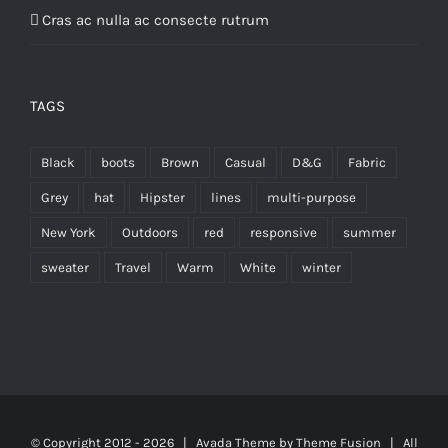
Cras ac nulla ac consecte rutrum
TAGS
Black
boots
Brown
Casual
D&G
Fabric
Grey
hat
Hipster
lines
multi-purpose
New York
Outdoors
red
responsive
summer
sweater
Travel
Warm
White
winter
© Copyright 2012 -
2026 | Avada Theme by
Theme Fusion
| All