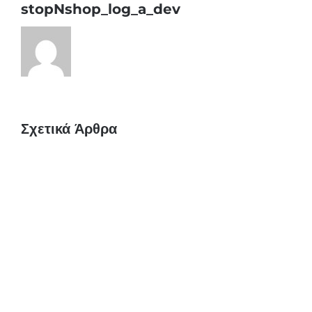
stopNshop_log_a_dev
Σχετικά Άρθρα