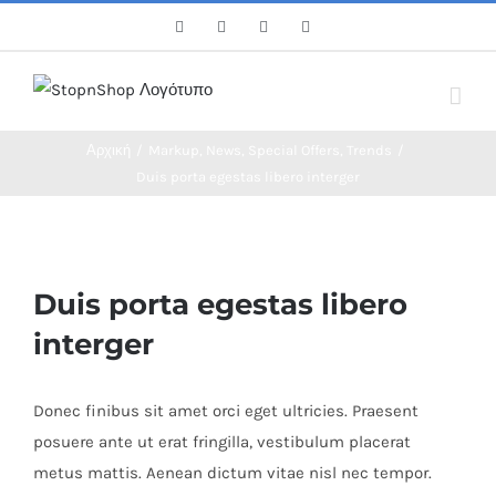
Skip
Facebook
Twitter
Instagram
Pinterest
to
content
Αρχική
/
Markup
,
News
,
Special Offers
,
Trends
/
Duis porta egestas libero interger
View
Larger
Duis porta egestas libero
Image
interger
Donec finibus sit amet orci eget ultricies. Praesent
posuere ante ut erat fringilla, vestibulum placerat
metus mattis. Aenean dictum vitae nisl nec tempor.