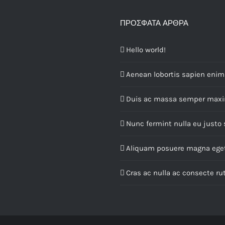
ΠΡΌΣΦΑΤΑ ΆΡΘΡΑ
Hello world!
Aenean lobortis sapien enim 
Duis ac massa semper max
Nunc fermint nulla eu justo
Aliquam posuere magna ege
Cras ac nulla ac consecte r