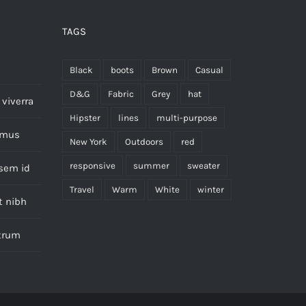
TAGS
Black
boots
Brown
Casual
D&G
Fabric
Grey
hat
viverra
Hipster
lines
multi-purpose
imus
New York
Outdoors
red
responsive
summer
sweater
 sem id
Travel
Warm
White
winter
t nibh
utrum