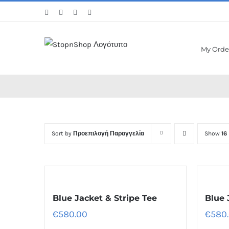
Skip
Facebook
Twitter
Instagram
Pinterest
to
content
My Orde
Sort by
Προεπιλογή Παραγγελία
Show
16
Blue Jacket & Stripe Tee
Blue 
€
580.00
€
580