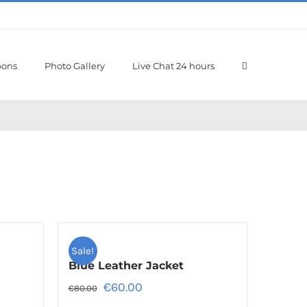
pons
Photo Gallery
Live Chat 24 hours
Sale!
Blue Leather Jacket
€
60.00
€
80.00