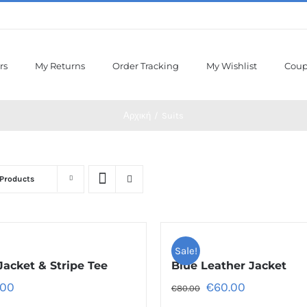
rs
My Returns
Order Tracking
My Wishlist
Cou
Αρχική
/
Suits
 Products
Sale!
Jacket & Stripe Tee
Blue Leather Jacket
.00
€
60.00
€
80.00