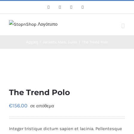
Skip
Facebook
Twitter
Instagram
Pinterest
to
content
Αρχική
/
Jackets
,
Men
,
Suits
/
The Trend Polo
The Trend Polo
€
156.00
σε απόθεμα
Integer tristique dictum sapien et lacinia. Pellentesque