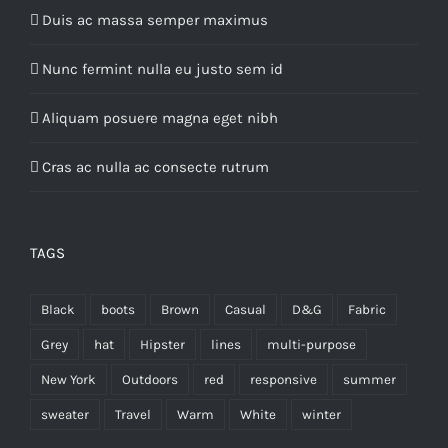
Duis ac massa semper maximus
Nunc fermint nulla eu justo sem id
Aliquam posuere magna eget nibh
Cras ac nulla ac consecte rutrum
TAGS
Black
boots
Brown
Casual
D&G
Fabric
Grey
hat
Hipster
lines
multi-purpose
New York
Outdoors
red
responsive
summer
sweater
Travel
Warm
White
winter